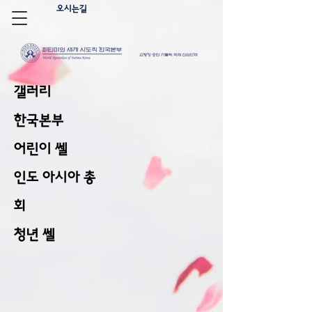
오시는길
갤러리
한국본부
어린이 쎌
인도 아시아 총
회
​청년 쎌