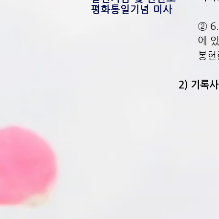
평화통일기념 미사
② 
에 
봉헌
2) 기록