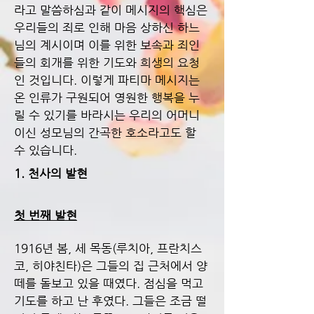
라고 말씀하심과 같이 메시지의 핵심은
우리들의 죄로 인해 마음 상하신 하느
님의 계시이며 이를 위한 보속과 죄인
들의 회개를 위한 기도와 희생의 요청
인 것입니다. 이렇게 파티마 메시지는
온 인류가 구원되어 영원한 행복을 누
릴 수 있기를 바라시는 우리의 어머니
이신 성모님의 간곡한 호소라고도 할
수 있습니다.
1. 천사의 발현
첫 번째 발현
1916년 봄, 세 목동(루치아, 프란치스
코, 히야친타)은 그들의 집 근처에서 양
떼를 돌보고 있을 때였다. 점심을 먹고
기도를 하고 난 후였다. 그들은 조금 떨